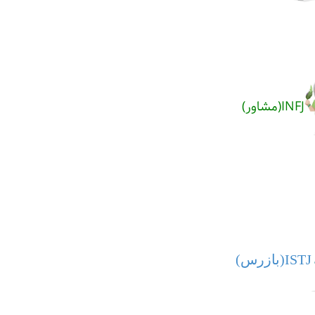
INFJ(مشاور)
​ISTJ(بازرس)